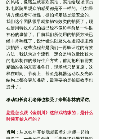
的风格，像诺兰就喜欢实拍，实拍给现场演员
和电影院里观众的感受都是不一样的。但如果
讲方便或者可控性，棚拍肯定还是最安全的。
我们这个团队很早就接触特效类的拍摄了，现
在使用特效方式拍摄已经不像10年前是一件很
神秘的事情了。目前我们所使用的拍摄方法已
经非常熟练了，设计镜头以及先在虚拟棚里预
演拍摄，这些流程都是我们一再验证过的有效
方法，我认为这个流程一定会是特效量比较大
的电影制作的最好生产方式，前期把所有需要
精确准备的东西准备好，现场就只是复原，这
样在时间、节奏上、甚至是机器运动以及光影
结构上都会更加准确，最重要的是拍摄效率也
提升了。
移动组长肖利老师也接受了奈斯菲林的采访。
您是怎么跟《金刚川》这部戏结缘的，是什么
时候开始入行的？
肖利：
从2012年开始我就跟着刘老师一起拍
电影了，一开始是领班，后来做移动器材摄影