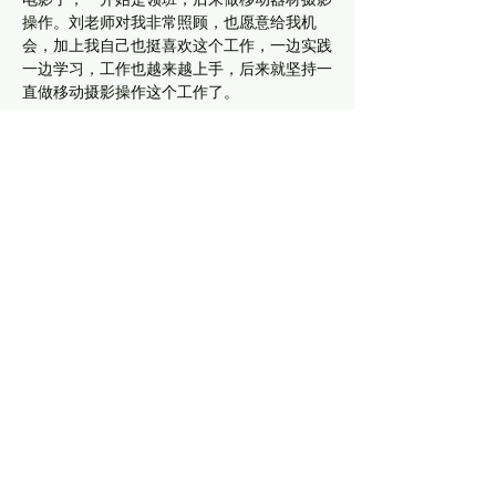
操作。刘老师对我非常照顾，也愿意给我机
会，加上我自己也挺喜欢这个工作，一边实践
一边学习，工作也越来越上手，后来就坚持一
直做移动摄影操作这个工作了。
Scorpio 17尺电子伸缩炮完全伸展的工作状态
您对天蝎17尺伸缩炮的初印象感受如何？
肖利：
我自己独立操作电子伸缩炮大概是在
2015年，当时使用的就是天蝎电子伸缩炮，