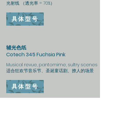
光射线 （透光率 = 70%）
具体型号
辅光色纸
Cotech 345 Fuchsia Pink
Musical revue, pantomime, sultry scenes
适合狂欢节音乐节、圣诞童话剧、撩人的场景
具体型号